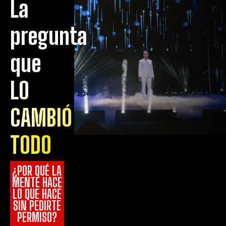
La
pregunta
que
LO
CAMBIÓ
TODO
¿POR QUÉ LA
MENTE HACE
LO QUE HACE
SIN PEDIRTE
PERMISO?