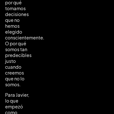
por qué
tomamos
decisiones
que no
hemos
elegido
conscientemente.
O por qué
somos tan
predecibles
justo
cuando
creemos
que no lo
somos.
Para Javier,
lo que
empezó
como