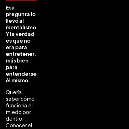
Esa
pregunta lo
llevó al
mentalismo.
Y la verdad
es que no
era para
entretener,
más bien
para
entenderse
él mismo.
Quería
saber cómo
funciona el
miedo por
dentro.
Conocer el