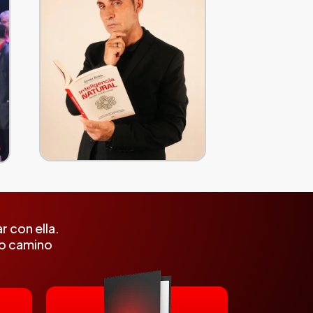
 con ella.
mo camino