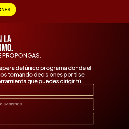
ONES
N LA
SMO.
TE PROPONGAS.
 espera del único programa donde el
ños tomando decisiones por ti se
rramienta que puedes dirigir tú.