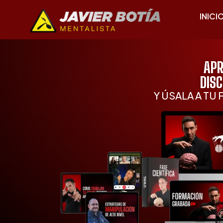
INICI
APR
DIS
Y ÚSALA A TU